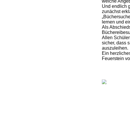
welche Angebo
Und endlich g
zunächst erkl
„Büchersuche
lernen und ei
Als Abschieds
Büchereibesu
Allen Schüler
sicher, dass 
auszuleihen.
Ein herzlich
Feuerstein v