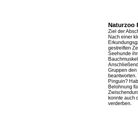
Naturzoo 
Ziel der Absc
Nach einer kl
Erkundungsgan
gestreiften Z
Seehunde ihre
Bauchmuskeln
Anschließend 
Gruppen den 
beantworten.
Pinguin? Hab
Belohnung für
Zwischendurc
konnte auch 
verderben.