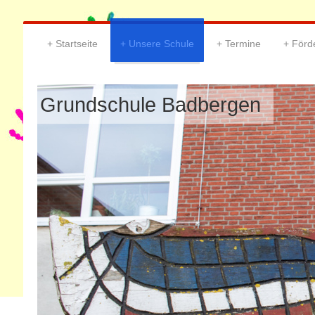
Startseite
Unsere Schule
Termine
Förd
Grundschule Badbergen