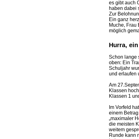
es gibt auch 
haben dabei s
Zur Belohnun
Ein ganz herz
Muche, Frau B
möglich gema
Hurra, ei
Schon lange 
oben: Ein Tra
Schuljahr wur
und erlaufen 
Am 27.Septemb
Klassen hochm
Klassen 1 und
Im Vorfeld ha
einem Betrag 
„maximaler Hö
die meisten K
weitem gespr
Runde kann ma