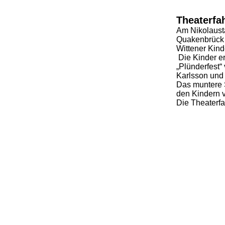
Theaterfa
Am Nikolausta
Quakenbrück z
Wittener Ki
Die Kinder e
„Plünderfest“
Karlsson und 
Das muntere 
den Kindern 
Die Theaterfa