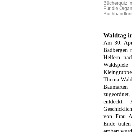
Bücherquiz i
Für die Orga
Buchhandlun
Waldtag i
Am 30. Apri
Badbergen m
Helfern nac
Waldspiele
Kleingruppe
Thema Wald:
Baumarten u
zugeordnet,
entdeckt.
Geschicklic
von Frau A
Ende trafen
erobert wurd