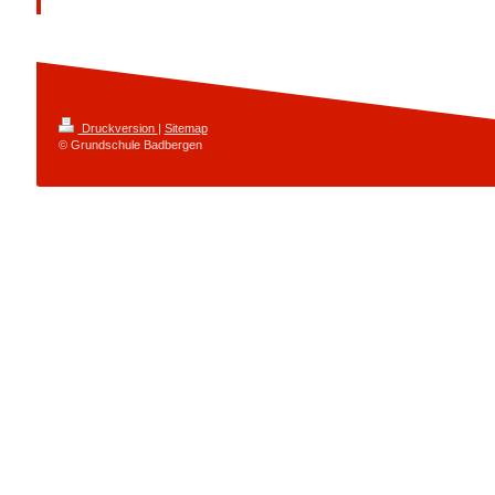
Druckversion
|
Sitemap
© Grundschule Badbergen