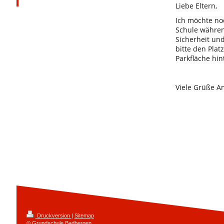
Liebe Eltern,
Ich möchte no
Schule während
Sicherheit un
bitte den Plat
Parkfläche hi
Viele Grüße An
Druckversion
|
Sitemap
© Grundschule Badbergen